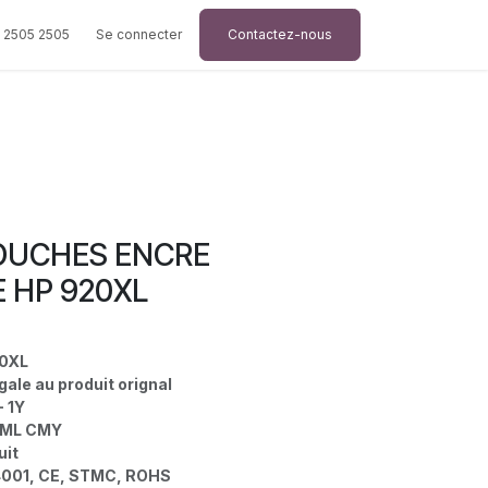
 2505 2505
Se connecter
Contactez-nous
OUCHES ENCRE
 HP 920XL
20XL
gale au produit orignal
- 1Y
15ML CMY
uit
14001, CE, STMC, ROHS