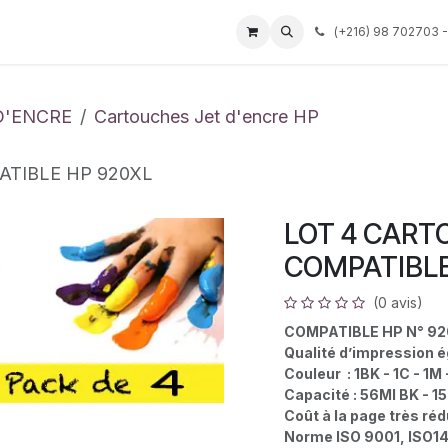
Événements
Services
Tarif
Société
(
+216) 98 702703 -
Aide
D'ENCRE
Cartouches Jet d'encre HP
TIBLE HP 920XL
LOT 4 CART
COMPATIBLE
(0 avis)
COMPATIBLE HP N° 9
Qualité d’impression é
Couleur : 1BK - 1C - 1M 
Capacité : 56Ml BK - 
Coût à la page très réd
Norme ISO 9001, ISO