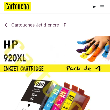
Se rendre au contenu
Cartouches Jet d'encre HP