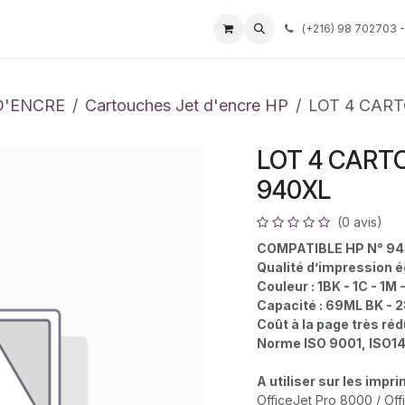
Événements
Services
Tarif
Société
(
+216) 98 702703 -
Aide
D'ENCRE
Cartouches Jet d'encre HP
LOT 4 CAR
LOT 4 CART
940XL
(0 avis)
COMPATIBLE HP N° 9
Qualité d’impression é
Couleur : 1BK - 1C - 1M 
Capacité : 69ML BK -
Coût à la page très ré
Norme ISO 9001, ISO1
A utiliser sur les imp
OfficeJet Pro 8000 / Off