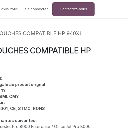
 2505 2505
Se connecter
Contactez-nous
TOUCHES COMPATIBLE HP 940XL
OUCHES COMPATIBLE HP
40
gale au produit orignal
- 1Y
 28ML CMY
duit
4001, CE, STMC, ROHS
rimantes suivantes :
iceJet Pro 8000 Enterprise / OfficeJet Pro 8000