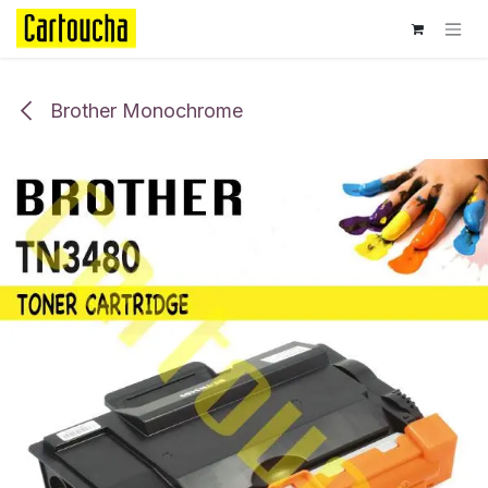
Se rendre au contenu
Brother Monochrome