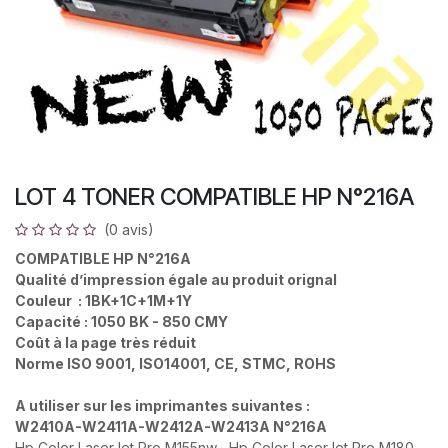
LOT 4 TONER COMPATIBLE HP N°216A
(0 avis)
COMPATIBLE HP N°216A
Qualité d’impression égale au produit orignal
Couleur : 1BK+1C+1M+1Y
Capacité : 1050 BK - 850 CMY
Coût à la page très réduit
Norme ISO 9001, ISO14001, CE, STMC, ROHS
A utiliser sur les imprimantes suivantes :
W2410A-W2411A-W2412A-W2413A N°216A
Hp Color LaserJet Pro M155nw , Hp Color LaserJet Pro M180