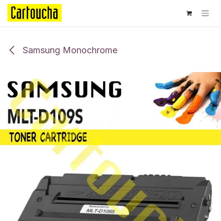
Se rendre au contenu
Samsung Monochrome