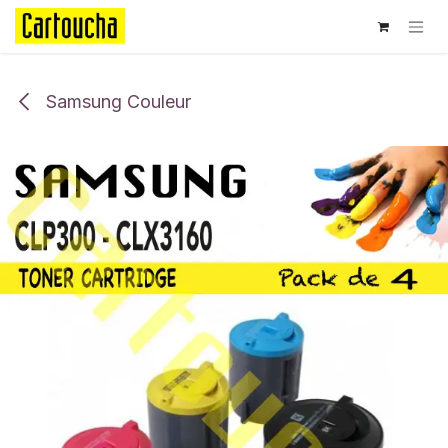
Se rendre au contenu
Samsung Couleur