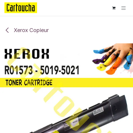
Se rendre au contenu
Xerox Copieur