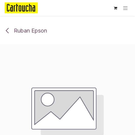
Se rendre au contenu
Ruban Epson