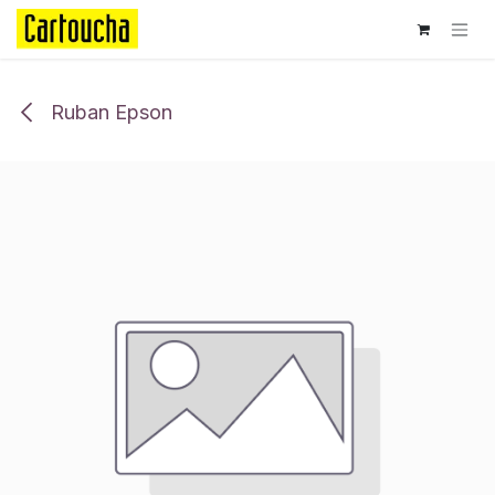
Se rendre au contenu
Ruban Epson