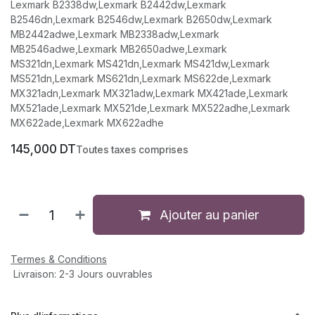
Lexmark B2338dw,Lexmark B2442dw,Lexmark
B2546dn,Lexmark B2546dw,Lexmark B2650dw,Lexmark
MB2442adwe,Lexmark MB2338adw,Lexmark
MB2546adwe,Lexmark MB2650adwe,Lexmark
MS321dn,Lexmark MS421dn,Lexmark MS421dw,Lexmark
MS521dn,Lexmark MS621dn,Lexmark MS622de,Lexmark
MX321adn,Lexmark MX321adw,Lexmark MX421ade,Lexmark
MX521ade,Lexmark MX521de,Lexmark MX522adhe,Lexmark
MX622ade,Lexmark MX622adhe
145,000
DT
Toutes taxes comprises
Ajouter au panier
Termes & Conditions
Livraison: 2-3 Jours ouvrables