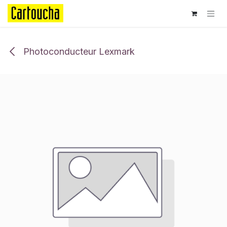
Se rendre au contenu
Photoconducteur Lexmark