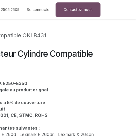
 2505 2505
Se connecter
Contactez-nous
mpatible OKI B431
eur Cylindre Compatible
 E250-E350
gale au produit orignal
es à 5% de couverture
duit
4001, CE, STMC, ROHS
imantes suivantes :
 E 260d , Lexmark E 260dn , Lexmark X 264dn ,