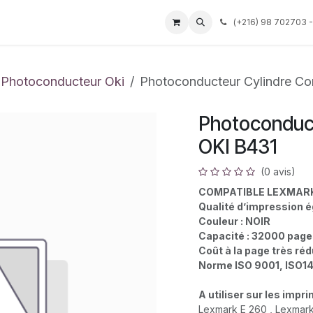
Événements
Services
Tarif
Société
(
+216) 98 702703 -
Aide
Photoconducteur Oki
Photoconducteur Cylindre Co
Photoconduct
OKI B431
(0 avis)
COMPATIBLE LEXMARK
Qualité d’impression é
Couleur : NOIR
Capacité : 32000 pag
Coût à la page très ré
Norme ISO 9001, ISO1
A utiliser sur les impr
Lexmark E 260 , Lexmark