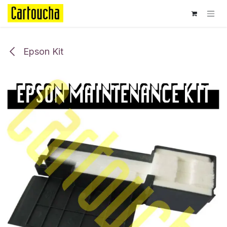
Se rendre au contenu
Epson Kit