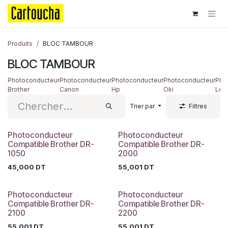
Se rendre au contenu
Produits
BLOC TAMBOUR
BLOC TAMBOUR
Photoconducteur
Photoconducteur
Photoconducteur
Photoconducteur
Pho
Brother
Canon
Hp
Oki
Lex
Trier par
Filtres
Photoconducteur
Photoconducteur
Compatible Brother DR-
Compatible Brother DR-
1050
2000
45,000
DT
55,001
DT
Photoconducteur
Photoconducteur
Compatible Brother DR-
Compatible Brother DR-
2100
2200
55,001
DT
55,001
DT