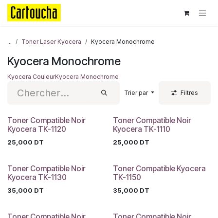
Se rendre au contenu
...
Toner Laser Kyocera
Kyocera Monochrome
Kyocera Monochrome
Kyocera Couleur
Kyocera Monochrome
Trier par
Filtres
Toner Compatible Noir
Toner Compatible Noir
Kyocera TK-1120
Kyocera TK-1110
25,000
DT
25,000
DT
Toner Compatible Noir
Toner Compatible Kyocera
Kyocera TK-1130
TK-1150
35,000
DT
35,000
DT
Toner Compatible Noir
Toner Compatible Noir