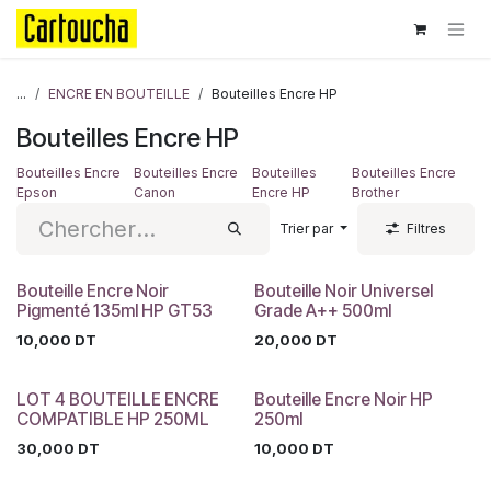
Se rendre au contenu
...
ENCRE EN BOUTEILLE
Bouteilles Encre HP
Bouteilles Encre HP
Bouteilles Encre
Bouteilles Encre
Bouteilles
Bouteilles Encre
Epson
Canon
Encre HP
Brother
Trier par
Filtres
Bouteille Encre Noir
Bouteille Noir Universel
Pigmenté 135ml HP GT53
Grade A++ 500ml
10,000
DT
20,000
DT
LOT 4 BOUTEILLE ENCRE
Bouteille Encre Noir HP
COMPATIBLE HP 250ML
250ml
30,000
DT
10,000
DT