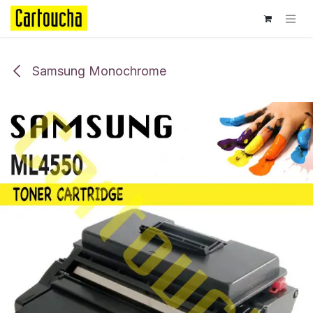
Se rendre au contenu
Samsung Monochrome