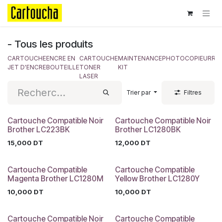
Se rendre au contenu
- Tous les produits
CARTOUCHE
ENCRE EN
CARTOUCHE
MAINTENANCE
PHOTOCOPIEUR
RU
JET D'ENCRE
BOUTEILLE
TONER
KIT
LASER
Trier par
Filtres
Cartouche Compatible Noir
Cartouche Compatible Noir
Brother LC223BK
Brother LC1280BK
15,000
DT
12,000
DT
Cartouche Compatible
Cartouche Compatible
Magenta Brother LC1280M
Yellow Brother LC1280Y
10,000
DT
10,000
DT
Cartouche Compatible Noir
Cartouche Compatible