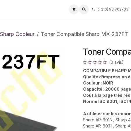
Événements
Services
Tarif
Société
(
+216) 98 702703 -
Aide
Sharp Copieur
Toner Compatible Sharp MX-237FT
Toner Compa
(0 avis)
COMPATIBLE SHARP M
Qualité d’impression é
Couleur : NOIR
Capacité : 20000 page
Coût à la page très ré
Norme ISO 9001, ISO1
A utiliser sur les imp
Sharp AR-6018 , Sharp A
Sharp AR-6031 , Sharp 