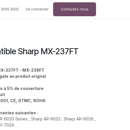
 2505 2505
Se connecter
Contactez-nous
tible Sharp MX-237FT
X-237FT - MX-238FT
gale au produit orignal
s à 5% de couverture
duit
4001, CE, STMC, ROHS
rimantes suivantes :
R-6020 Series , Sharp AR-6023 , Sharp AR-6026 ,
AR-7024